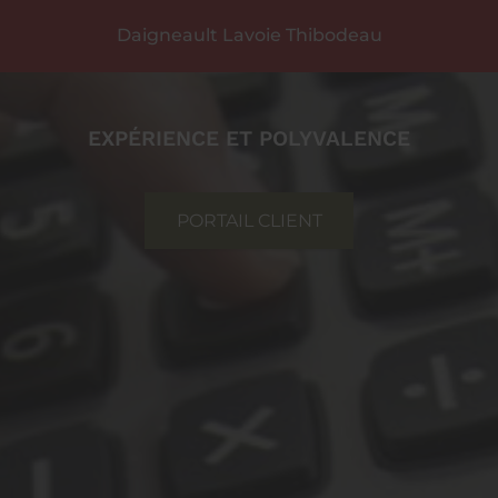
Daigneault Lavoie Thibodeau
EXPÉRIENCE ET POLYVALENCE
PORTAIL CLIENT