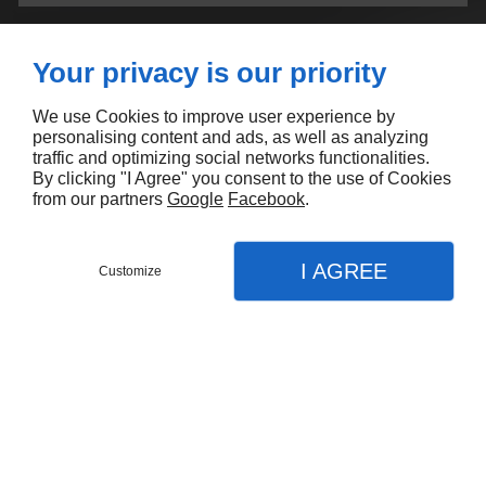
Your privacy is our priority
We use Cookies to improve user experience by
personalising content and ads, as well as analyzing
traffic and optimizing social networks functionalities.
Nos atouts :
By clicking "I Agree" you consent to the use of Cookies
from our partners
Google
Facebook
.
Sérieux
Professionnalisme
Disponibilité
I AGREE
Customize
CONTACTEZ-NOUS
MENU
APPEL
PLAN
Accueil
Nos Services
Où nous trouver ?
Comptabilité