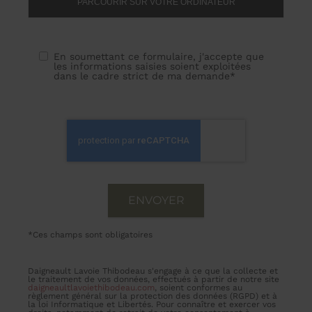
PARCOURIR SUR VOTRE ORDINATEUR
En soumettant ce formulaire, j'accepte que
les informations saisies soient exploitées
dans le cadre strict de ma demande*
*Ces champs sont obligatoires
Daigneault Lavoie Thibodeau s'engage à ce que la collecte et
le traitement de vos données, effectués à partir de notre site
daigneaultlavoiethibodeau.com
, soient conformes au
règlement général sur la protection des données (RGPD) et à
la loi Informatique et Libertés. Pour connaître et exercer vos